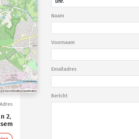
Naam
Voornaam
Emailadres
Bericht
Adres
n 2,
ksem
ving