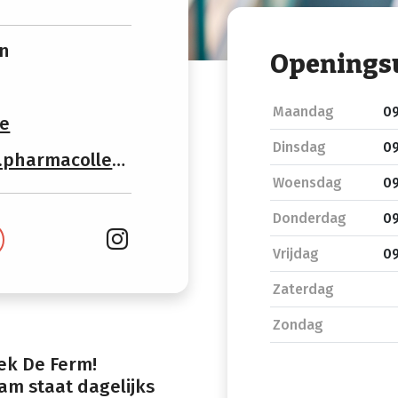
en
Openings
Maandag
09
e
Dinsdag
09
rmacollect.be/
Woensdag
09
Donderdag
09
Vrijdag
09
Zaterdag
Zondag
ek De Ferm!
am staat dagelijks