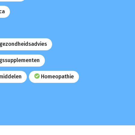
ca
 gezondheidsadvies
gssupplementen
middelen
Homeopathie