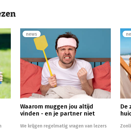
ezen
news
n
Waarom muggen jou altijd
De z
vinden - en je partner niet
hui
n
We krijgen regelmatig vragen van lezers
Zonl