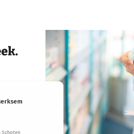
eek.
Merksem
s Schoten