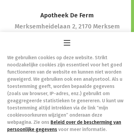
Apotheek De Ferm
Merksemheidelaan 2,
2170 Merksem
We gebruiken cookies op deze website. Strikt
info@apotheekdeferm.be
- Ondernemingsnummer
noodzakelijke cookies zijn essentieel voor het goed
(BTW nr.) (BE)0433351062
functioneren van de website en kunnen niet worden
Beroepstitel:
Apotheker werkzaam in België
geweigerd. We gebruiken ook een analysetool. Als u
toestemming geeft, worden bepaalde gegevens
Beroepsvereniging:
Algemene Pharmaceutische
Bond
autorisatienummer FAGG 113505
(zoals uw browser, IP-adres, enz.) gebruikt om
Valt onder toezicht van de Orde der Apothekers,
geaggregeerde statistieken te genereren. U kunt uw
02/537.42.67, Henri Jasparlaan 94 1060 Brussel
toestemming altijd intrekken via de link “mijn
Deontologie:
Code van de farmaceutische plichtenleer
cookievoorkeuren wijzigen” onderaan deze
Tarieven terugbetaalde zorg
webpagina. Zie ons
Beleid over de bescherming van
persoonlijke gegevens
voor meer informatie.